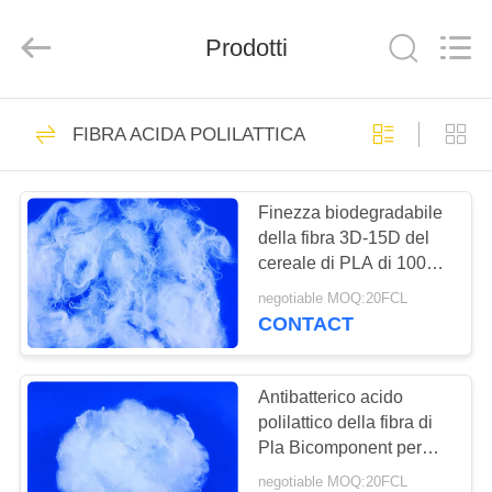
-
2026
CHANGSHU
Prodotti
AZURE
IMP&EXP
CO.LTD.
All
Rights
CASA
79
Reserved.
FIBRA ACIDA POLILATTICA
fibra di graffetta di
PRODOTTI
poliestere dello psf
Finezza biodegradabile
della fibra 3D-15D del
VIDEO
cereale di PLA di 100%
per il materiale di igiene
negotiable MOQ:20FCL
CIRCA
CONTACT
15
NOI
fibra di graffetta di
Antibatterico acido
GIRO
polilattico della fibra di
poliestere bassa
Pla Bicomponent per
DELLA
tessuto non
della colata
negotiable MOQ:20FCL