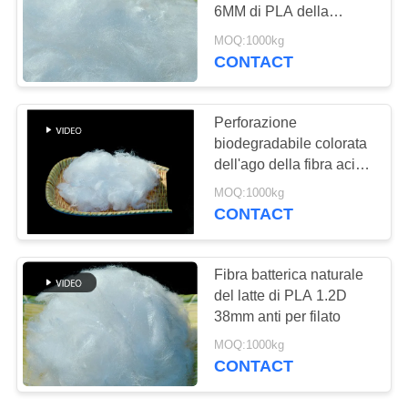
SITO
6MM di PLA della
scorciatoia 100 9MM
MOQ:1000kg
12MM
PRIVACY
CONTACT
20
POLICY
Fibra del solfuro del
Perforazione
polifenilene
biodegradabile colorata
dell'ago della fibra acida
polilattica di Pla
MOQ:1000kg
CONTACT
13
Fibra batterica naturale
FIBRA ACIDA
del latte di PLA 1.2D
38mm anti per filato
POLILATTICA
MOQ:1000kg
CONTACT