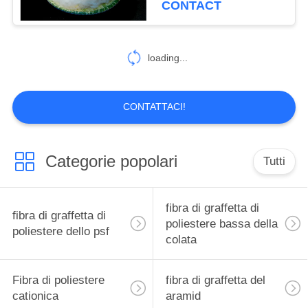
CONTACT
34
Nonwoven del
loading...
polipropilene
CONTATTACI!
Categorie popolari
Tutti
22
Fibra di graffetta del
fibra di graffetta di
fibra di graffetta di
polipropilene
poliestere bassa della
poliestere dello psf
colata
Fibra di poliestere
fibra di graffetta del
cationica
aramid