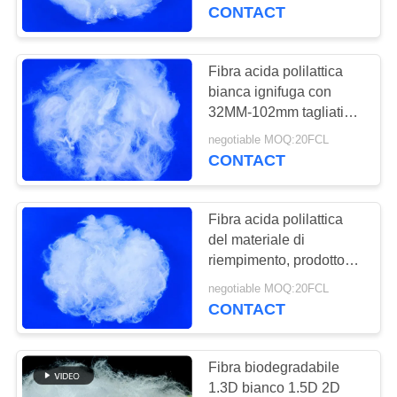
FABBRICA
CONTACT
CONTROLLO
Fibra acida polilattica
22
DI
bianca ignifuga con
Fibra di poliestere
32MM-102mm tagliati
QUALITÀ
lunghezza
cationica
negotiable MOQ:20FCL
CONTACT
CONTATTICI
Fibra acida polilattica
NOTIZIE
del materiale di
riempimento, prodotto
23
chimico della fibra di
CASI
negotiable MOQ:20FCL
fibra di graffetta del
graffetta di Pla di
CONTACT
6Dx64MM resistente
aramid
MAPPA
DEL
Fibra biodegradabile
1.3D bianco 1.5D 2D