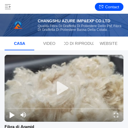
Contact
CHANGSHU AZURE IMP&EXP CO.LTD
Qualità Fibra Di Graffetta Di Poliestere Dello Psf, Fibra
Di Graffetta Di Poliestere Bassa Della Colata
Produttore Dalla Cina
CASA
VIDEO
ELENCO DI RIPRODUZIONE
WEBSITE
Fibra di Aramid