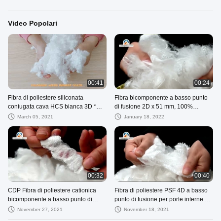
Video Popolari
00:41
00:24
Fibra di poliestere siliconata
Fibra bicomponente a basso punto
coniugata cava HCS bianca 3D *
di fusione 2D x 51 mm, 100%
64MM
poliestere, bianco
March 05, 2021
January 18, 2022
00:32
00:40
CDP Fibra di poliestere cationica
Fibra di poliestere PSF 4D a basso
bicomponente a basso punto di
punto di fusione per porte interne di
fusione Grado vergine
auto
November 27, 2021
November 18, 2021