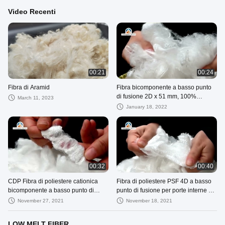
Video Recenti
00:21
00:24
Fibra di Aramid
Fibra bicomponente a basso punto
di fusione 2D x 51 mm, 100%
March 11, 2023
poliestere, bianco
January 18, 2022
00:32
00:40
CDP Fibra di poliestere cationica
Fibra di poliestere PSF 4D a basso
bicomponente a basso punto di
punto di fusione per porte interne di
fusione Grado vergine
auto
November 27, 2021
November 18, 2021
LOW MELT FIBER