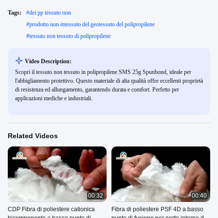
Tags:
#
dei pp tessuto non
#
prodotto non intessuto del geotessuto del polipropilene
#
tessuto non tessuto di polipropilene
Video Description:
Scopri il tessuto non tessuto in polipropilene SMS 25g Spunbond, ideale per
l'abbigliamento protettivo. Questo materiale di alta qualità offre eccellenti proprietà
di resistenza ed allungamento, garantendo durata e comfort. Perfetto per
applicazioni mediche e industriali.
Related Videos
00:32
00:40
CDP Fibra di poliestere cationica
Fibra di poliestere PSF 4D a basso