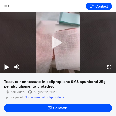
Contact
Tessuto non tessuto in polipropilene SMS spunbond 25g
per abbigliamento protettivo
Altri video
August 22, 2020
Keyword:
Nonwoven del polipropilene
Contattici