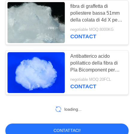
fibra di graffetta di
poliestere bassa 51mm
della colata di 4d X per
lettiera Mattess
negotiable MOQ:8000KG
CONTACT
Antibatterico acido
polilattico della fibra di
Pla Bicomponent per
tessuto non
negotiable MOQ:20FCL
CONTACT
loading...
CONTATTACI!