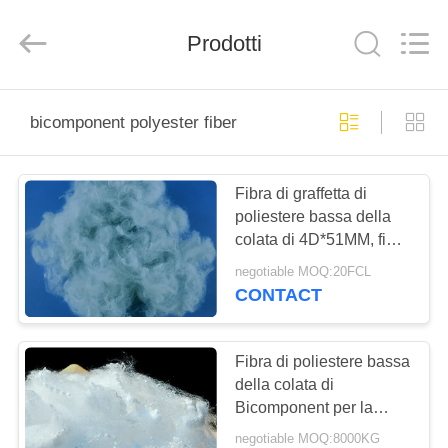
-
2026
CHANGSHU
Prodotti
AZURE
IMP&EXP
CO.LTD.
All
Rights
CASA
Reserved.
bicomponent polyester fiber
PRODOTTI
Fibra di graffetta di
poliestere bassa della
VIDEO
colata di 4D*51MM, fibra
di poliestere di
negotiable MOQ:20FCL
Bicomponent
CIRCA
CONTACT
NOI
Fibra di poliestere bassa
GIRO
della colata di
Bicomponent per la
DELLA
fodera automobilistica
negotiable MOQ:8000KG