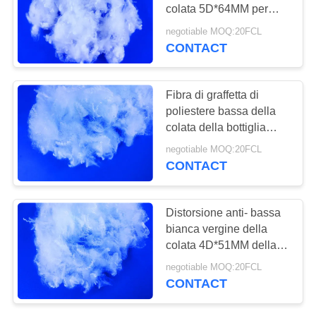
SITO
colata 5D*64MM per
tessuto non
negotiable MOQ:20FCL
PRIVACY
CONTACT
POLICY
Fibra di graffetta di
poliestere bassa della
colata della bottiglia
dell'animale domestico
negotiable MOQ:20FCL
32mm/38mm/51mm/64mm/7
CONTACT
Distorsione anti- bassa
bianca vergine della
colata 4D*51MM della
fibra di graffetta di
negotiable MOQ:20FCL
poliestere di Psf
CONTACT