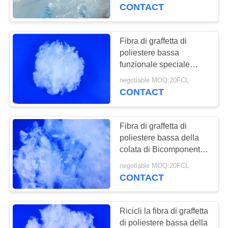
FABBRICA
del tronco degli interni
CONTACT
dell'automobile di uso
CONTROLLO
Fibra di graffetta di
DI
poliestere bassa
funzionale speciale
QUALITÀ
della colata Pilling anti-
negotiable MOQ:20FCL
4D*51mm
CONTACT
CONTATTICI
Fibra di graffetta di
NOTIZIE
poliestere bassa della
colata di Bicomponent
2D-65D con 25MM-
CASI
negotiable MOQ:20FCL
102MM tagliati
CONTACT
lunghezza
MAPPA
DEL
Ricicli la fibra di graffetta
di poliestere bassa della