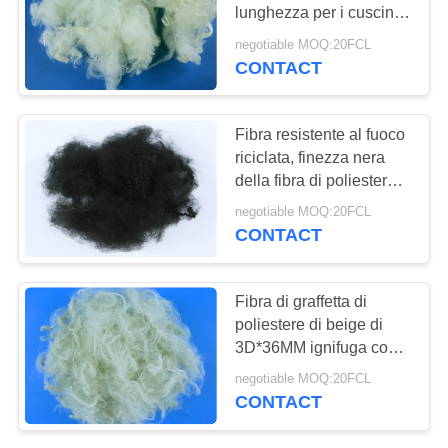
SITO
lunghezza per i cuscini
di riempimento
negotiable MOQ:20FCL
PRIVACY
CONTACT
POLICY
Fibra resistente al fuoco
riciclata, finezza nera
della fibra di poliestere
di PSF 6D
negotiable MOQ:20FCL
CONTACT
Fibra di graffetta di
poliestere di beige di
3D*36MM ignifuga con il
grado di aa
negotiable MOQ:20FCL
CONTACT