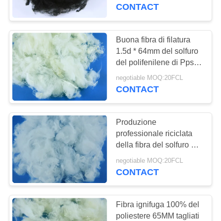
FABBRICA
CONTACT
CONTROLLO
Buona fibra di filatura
DI
1.5d * 64mm del solfuro
del polifenilene di Pps
QUALITÀ
per filare
negotiable MOQ:20FCL
CONTACT
CONTATTICI
Produzione
NOTIZIE
professionale riciclata
della fibra del solfuro del
polifenilene antistatica
CASI
negotiable MOQ:20FCL
CONTACT
MAPPA
DEL
Fibra ignifuga 100% del
poliestere 65MM tagliati