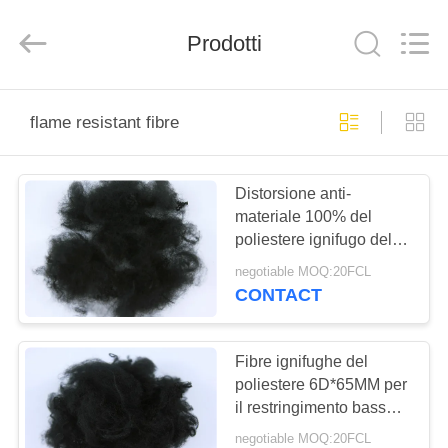
-
2026
CHANGSHU
Prodotti
AZURE
IMP&EXP
CO.LTD.
All
Rights
CASA
Reserved.
flame resistant fibre
PRODOTTI
Distorsione anti-
materiale 100% del
VIDEO
poliestere ignifugo delle
fibre della parte
negotiable MOQ:20FCL
posteriore del grado di
CIRCA
CONTACT
aa
NOI
Fibre ignifughe del
GIRO
poliestere 6D*65MM per
il restringimento basso
DELLA
interno automobilistico
negotiable MOQ:20FCL