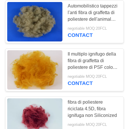
Automobilistico tappezzi
l'anti fibra di graffetta di
poliestere dell'animale
domestico del vergine
negotiable MOQ:20FCL
100 della fiamma di
CONTACT
3D*51MM
Il multiplo ignifugo della
fibra di graffetta di
poliestere di PSF colora
la finezza 1.2D-15D
negotiable MOQ:20FCL
CONTACT
fibra di poliestere
riciclata 4.5D, fibra
ignifuga non Siliconized
negotiable MOQ:20FCL