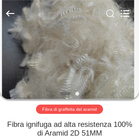
-
2026
CHANGSHU
AZURE
IMP&EXP
CO.LTD.
All
Rights
CASA
Reserved.
PRODOTTI
VIDEO
CIRCA
NOI
Fibra di graffetta del aramid
GIRO
Fibra ignifuga ad alta resistenza 100%
DELLA
di Aramid 2D 51MM