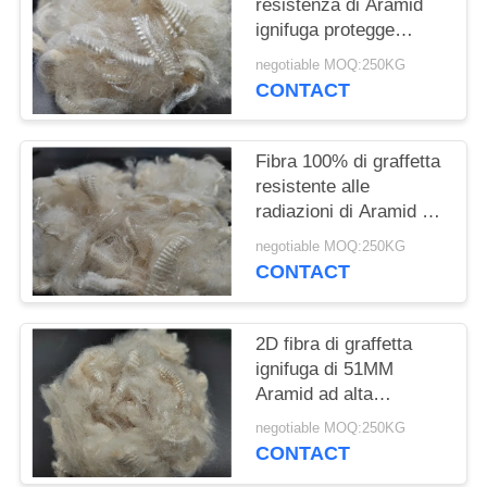
SITO
resistenza di Aramid
ignifuga protegge
l'abbigliamento
negotiable MOQ:250KG
PRIVACY
CONTACT
POLICY
Fibra 100% di graffetta
resistente alle
radiazioni di Aramid 2D
51MM
negotiable MOQ:250KG
CONTACT
2D fibra di graffetta
ignifuga di 51MM
Aramid ad alta
resistenza
negotiable MOQ:250KG
CONTACT