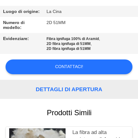
FABBRICA
Luogo di origine:
La Cina
CONTROLLO
Numero di
2D 51MM
modello:
DI
Evidenziare:
,
Fibra ignifuga 100% di Aramid
QUALITÀ
,
2D fibra ignifuga di 51MM
2D fibra ignifuga di 51MM
CONTATTICI
CONTATTACI!
NOTIZIE
DETTAGLI DI APERTURA
CASI
Prodotti Simili
MAPPA
DEL
La fibra ad alta