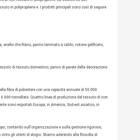
uto in polipropilene e. I prodotti principali sono così di seguire
, anello che filano, panno laminato a caldo, cotone gelificato,
essuto di tessuto domestico, panno di parete della decorazione
ella fibra di poliestere con una capacità annuale di 50.000
i 6.000 tonnellate. Quattro linee di produzione del tessuto di non
ente sono esportati Europa, in America, Sud-est asiatico, in
luppo, contando sull'organizzazione e sulla gestione rigorose,
vinto gli utenti di elogio. Stiamo aderendo alla filosofia di