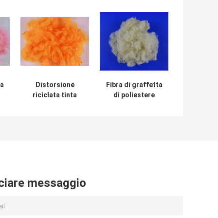
ta
Distorsione
Fibra di graffetta
riciclata tinta
di poliestere
er
stimolante della
funzionale di
fibra di graffetta
buona elasticità
di poliestere anti
10D*76MM per la
e
per scrivere tra
filatura/ora
riga e riga del
tessuti
panno
ciare messaggio