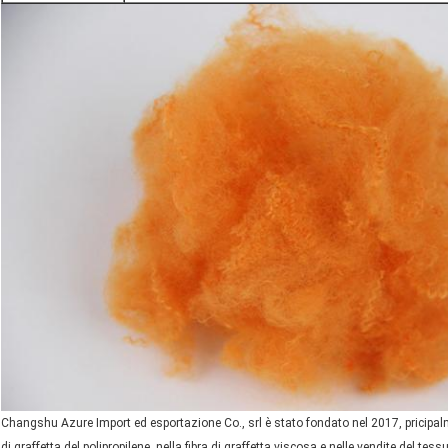
Changshu Azure Import ed esportazione Co., srl è stato fondato nel 2017, pricipalmen
di graffetta del polipropilene, nella fibra di graffetta viscosa e nelle vendite del tes