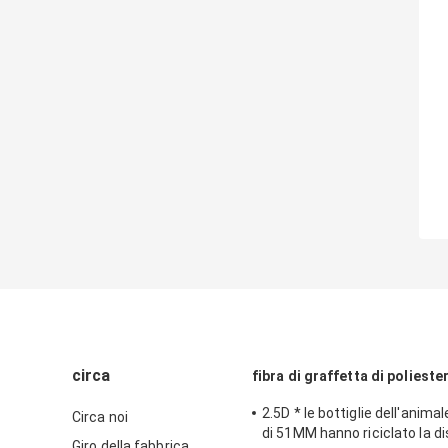
circa
fibra di graffetta di polieste
2.5D * le bottiglie dell'anim
Circa noi
di 51MM hanno riciclato la d
Giro della fabbrica