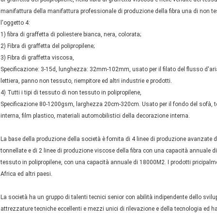
manifattura della manifattura professionale di produzione della fibra una di non tess
l'oggetto 4:
1) fibra di graffetta di poliestere bianca, nera, colorata;
2) Fibra di graffetta del polipropilene;
3) Fibra di graffetta viscosa,
Specificazione: 3-15d, lunghezza: 32mm-102mm, usato per il filato del flusso d'aria
lettiera, panno non tessuto, riempitore ed altri industrie e prodotti.
4) Tutti i tipi di tessuto di non tessuto in polipropilene,
Specificazione 80-1200gsm, larghezza 20cm-320cm. Usato per il fondo del sofà, t
interna, film plastico, materiali automobilistici della decorazione interna.
La base della produzione della società è fornita di 4 linee di produzione avanzate d
tonnellate e di 2 linee di produzione viscose della fibra con una capacità annuale d
tessuto in polipropilene, con una capacità annuale di 18000M2. I prodotti pricipalm
Africa ed altri paesi.
La società ha un gruppo di talenti tecnici senior con abilità indipendente dello svi
attrezzature tecniche eccellenti e mezzi unici di rilevazione e della tecnologia ed ha 