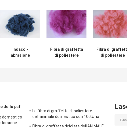
Indaco -
Fibra di graffetta
Fibra di graffet
abrasione
di poliestere
di poliestere
riciclata colorata
solida di stile
riciclata rosa p
blu della fibra di
PSF, fibra
il tessuto non
graffetta di
riciclata ignifuga
tessuto del
poliestere -
dell'animale
materasso dell
3D*32MM
domestico
coperte del
resistenti
tappeto
Las
re dello psf
La fibra di graffetta di poliestere
dell'animale domestico con 100% ha
ale domestico
riciclato i fiocchi della bottiglia
istorsione
Fibra di graffetta riciclata dell'ANIMALE