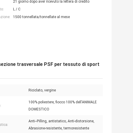
21 giorno dopo aver ricevuto la lettera di credito
to:
L / C
azione:
1500 tonnellata/tonnellate al mese
i sezione trasversale PSF per tessuto di sport
Riciclato, vergine
100% poliestere, fiocco 100% dell'ANIMALE
:
DOMESTICO
Anti--Pilling, antistatico, Anti-distorsione,
stica:
Abrasione-resistente, termoresistente