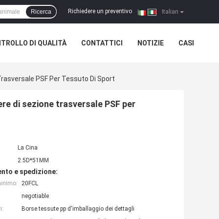
Richiedere un preventivo
Ricerca
|
Italian
TROLLO DI QUALITÀ
CONTATTICI
NOTIZIE
CASI
e Trasversale PSF Per Tessuto Di Sport
tere di sezione trasversale PSF per
La Cina
2.5D*51MM
nto e spedizione:
minimo:
20FCL
negotiable
i:
Borse tessute pp d'imballaggio dei dettagli