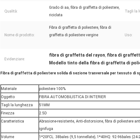
Grado di aa, fibra di graffetta di poliestere,
Qualità:
Tagli la
riciclata
Fibra di graffetta di poliestere, fibra di
Nome di prodotto:
graffetta di poliestere vergine
Uso:
fibra di graffetta del rayon
fibra di graffe
,
Evidenziare:
Modello tinto della fibra di graffetta di pol
Fibra di graffetta di poliestere solida di sezione trasversale per tessuto di 
Materiale
poliestere 100%
Oggetto
FIBRA AUTOMOBILISTICA DI INTERIER
Tagli la lunghezza
51MM
Finezza
2.5D
Caratteristica
Abrasione-resistente, Anti-distorsione, fibra di poliestere an
ignifuga
Volume
1*20FCL: 38bales (9,5 tonnellate); 1*40HQ: 92-96bales (24-2