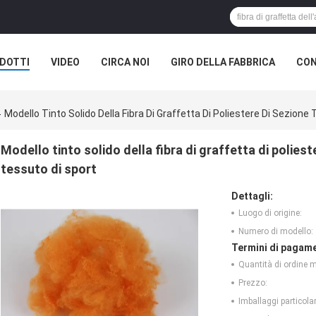
DOTTI
VIDEO
CIRCA NOI
GIRO DELLA FABBRICA
CON
Modello Tinto Solido Della Fibra Di Graffetta Di Poliestere Di Sezion
Modello tinto solido della fibra di graffetta di polies
tessuto di sport
Dettagli:
Luogo di origine:
Numero di modello:
Termini di pagame
Quantità di ordine 
Prezzo:
Imballaggi particolar