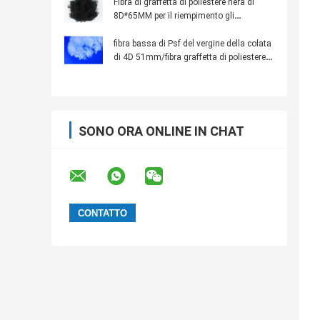
Fibra di graffetta di poliestere nera di
8D*65MM per il riempimento gli
interni/tappeti automobilistici
fibra bassa di Psf del vergine della colata
di 4D 51mm/fibra graffetta di poliestere
per il pannello acustico
SONO ORA ONLINE IN CHAT