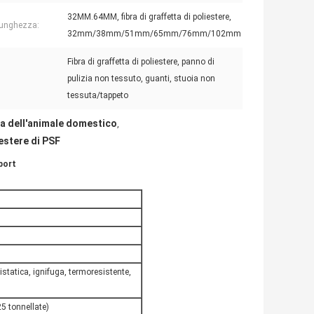
32MM.64MM, fibra di graffetta di poliestere,
 lunghezza:
32mm/38mm/51mm/65mm/76mm/102mm
Fibra di graffetta di poliestere, panno di
pulizia non tessuto, guanti, stuoia non
tessuta/tappeto
tta dell'animale domestico
,
iestere di PSF
sport
tistatica, ignifuga, termoresistente,
5 tonnellate)