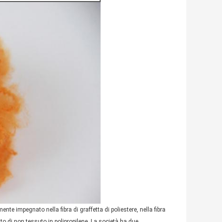
te impegnato nella fibra di graffetta di poliestere, nella fibra
suto di non tessuto in polipropilene. La società ha due