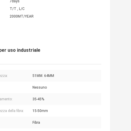
7days
T/T , L/C
2000MT/YEAR
 per uso industriale
ezza:
51MM. 64MM
Nessuno
amento:
35-45%
zza della fibra:
15-50mm
:
Fibra