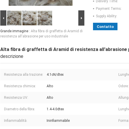
Delivery Time:
Payment Terms:
Supply Ability:
Contatto
Grande immagine :
Alta fibra di graffetta di Aramid di
resistenza all'abrasione per uso industriale
Alta fibra di graffetta di Aramid di resistenza all'abrasione
descrizione
Resistenza alla trazione:
4.1cN/dtex
Lungh
Resistenza chimica:
Alto
Odore:
Resistenza UV:
Alto
Allung
Diametro della fibra:
1.4-4.0dtex
Lunghe
Infiammabilità:
Ininfiammabile
Forma