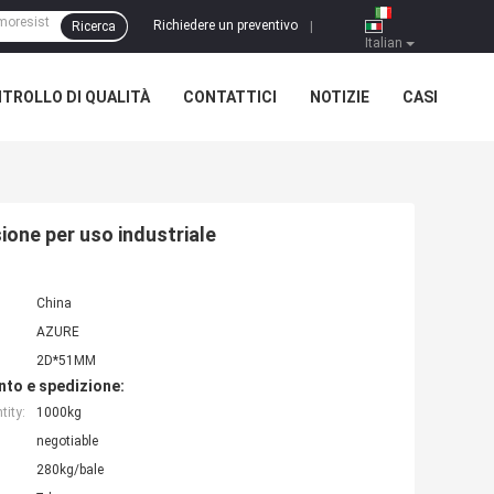
Richiedere un preventivo
Ricerca
|
Italian
TROLLO DI QUALITÀ
CONTATTICI
NOTIZIE
CASI
sione per uso industriale
China
AZURE
2D*51MM
nto e spedizione:
ity:
1000kg
negotiable
280kg/bale