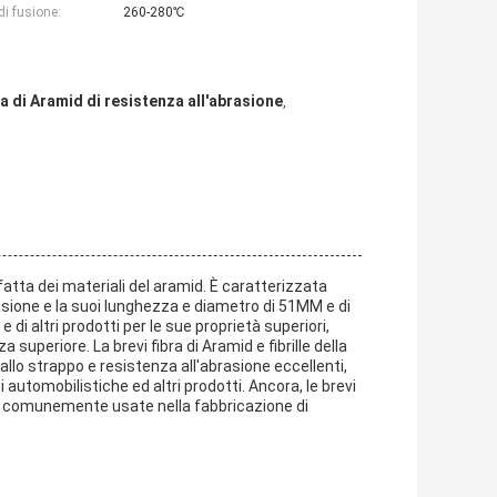
di fusione:
260-280℃
ta di Aramid di resistenza all'abrasione
,
fatta dei materiali del aramid. È caratterizzata
rasione e la suoi lunghezza e diametro di 51MM e di
 di altri prodotti per le sue proprietà superiori,
superiore. La brevi fibra di Aramid e fibrille della
allo strappo e resistenza all'abrasione eccellenti,
 automobilistiche ed altri prodotti. Ancora, le brevi
ono comunemente usate nella fabbricazione di