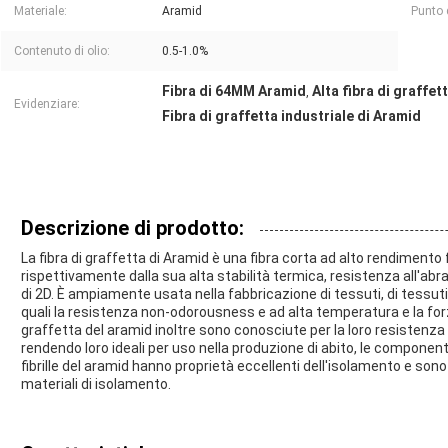
Materiale:
Aramid
Punto 
Contenuto di olio:
0.5-1.0%
Fibra di 64MM Aramid
Alta fibra di graffet
,
Evidenziare:
Fibra di graffetta industriale di Aramid
Descrizione di prodotto:
La fibra di graffetta di Aramid è una fibra corta ad alto rendimento 
rispettivamente dalla sua alta stabilità termica, resistenza all'ab
di 2D. È ampiamente usata nella fabbricazione di tessuti, di tessuti e
quali la resistenza non-odorousness e ad alta temperatura e la forza 
graffetta del aramid inoltre sono conosciute per la loro resistenza 
rendendo loro ideali per uso nella produzione di abito, le componenti
fibrille del aramid hanno proprietà eccellenti dell'isolamento e s
materiali di isolamento.