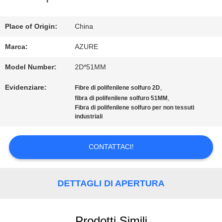
DELLA
Place of Origin:
China
FABBRICA
Marca:
AZURE
Model Number:
2D*51MM
CONTROLLO
Evidenziare:
,
Fibre di polifenilene solfuro 2D
DI
,
fibra di polifenilene solfuro 51MM
Fibra di polifenilene solfuro per non tessuti
QUALITÀ
industriali
CONTATTACI!
CONTATTICI
DETTAGLI DI APERTURA
NOTIZIE
Prodotti Simili