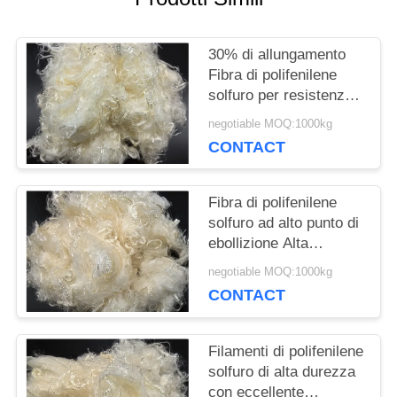
CASI
30% di allungamento
MAPPA
Fibra di polifenilene
solfuro per resistenza
DEL
alle alte temperature
negotiable MOQ:1000kg
SITO
CONTACT
Fibra di polifenilene
PRIVACY
solfuro ad alto punto di
ebollizione Alta
POLICY
durezza e resistenza
negotiable MOQ:1000kg
alla trazione
CONTACT
Filamenti di polifenilene
solfuro di alta durezza
con eccellente