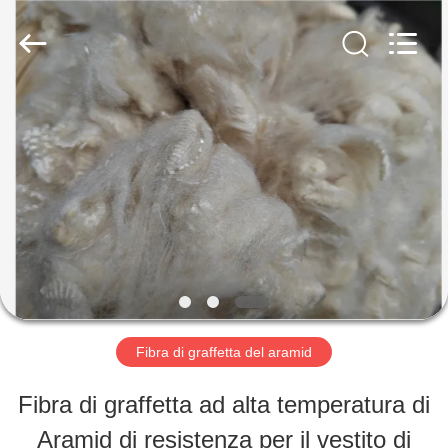
2019
-
2026
CHANGSHU
AZURE
IMP&EXP
CASA
CO.LTD.
All
Rights
Reserved.
PRODOTTI
VIDEO
CIRCA
Fibra di graffetta del aramid
NOI
Fibra di graffetta ad alta temperatura di
Aramid di resistenza per il vestito di
GIRO