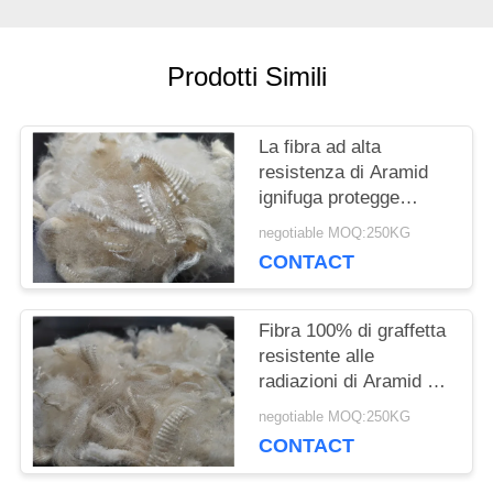
CASI
Prodotti Simili
MAPPA
DEL
La fibra ad alta
resistenza di Aramid
SITO
ignifuga protegge
l'abbigliamento
negotiable MOQ:250KG
CONTACT
PRIVACY
POLICY
Fibra 100% di graffetta
resistente alle
radiazioni di Aramid 2D
51MM
negotiable MOQ:250KG
CONTACT