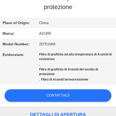
protezione
DELLA
FABBRICA
Place of Origin:
China
Marca:
AZURE
CONTROLLO
Model Number:
2D*51MM
DI
Evidenziare:
Fibra di graffetta ad alta temperatura di Aramid di
resistenza
QUALITÀ
,
Fibra di graffetta di Aramid del vestito di
protezione
,
CONTATTICI
Fibra di Aramid termoresistente
CONTATTACI!
NOTIZIE
DETTAGLI DI APERTURA