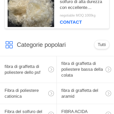
solfuro di alta durezza
con eccellente
resistenza alle
negotiable MOQ:1000kg
intemperie
CONTACT
Categorie popolari
Tutti
fibra di graffetta di
fibra di graffetta di
poliestere bassa della
poliestere dello psf
colata
Fibra di poliestere
fibra di graffetta del
cationica
aramid
Fibra del solfuro del
FIBRA ACIDA