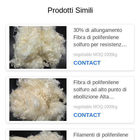
CASI
Prodotti Simili
MAPPA
30% di allungamento
Fibra di polifenilene
DEL
solfuro per resistenza
SITO
alle alte temperature
negotiable MOQ:1000kg
CONTACT
PRIVACY
Fibra di polifenilene
POLICY
solfuro ad alto punto di
ebollizione Alta
durezza e resistenza
negotiable MOQ:1000kg
alla trazione
CONTACT
Filamenti di polifenilene