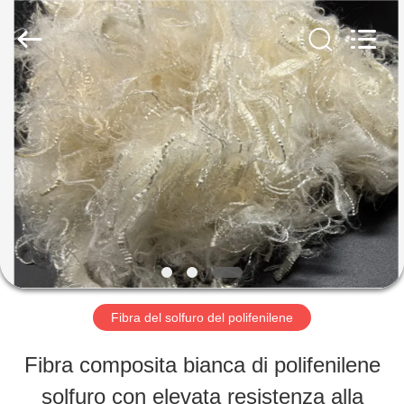
2019
-
2026
CHANGSHU
AZURE
IMP&EXP
CASA
CO.LTD.
All
Rights
Reserved.
PRODOTTI
VIDEO
CIRCA
Fibra del solfuro del polifenilene
NOI
Fibra composita bianca di polifenilene
solfuro con elevata resistenza alla
GIRO