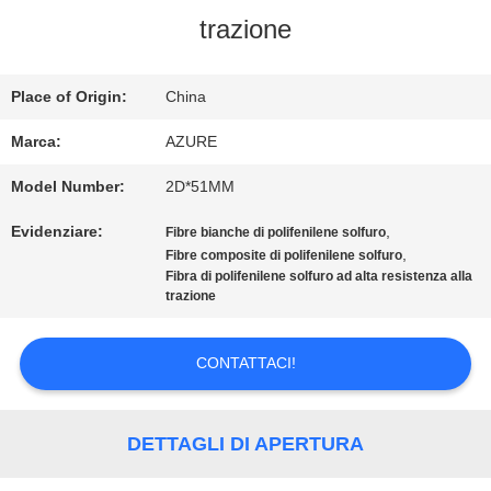
trazione
DELLA
FABBRICA
Place of Origin:
China
Marca:
AZURE
CONTROLLO
Model Number:
2D*51MM
DI
Evidenziare:
,
Fibre bianche di polifenilene solfuro
,
QUALITÀ
Fibre composite di polifenilene solfuro
Fibra di polifenilene solfuro ad alta resistenza alla
trazione
CONTATTICI
CONTATTACI!
NOTIZIE
DETTAGLI DI APERTURA